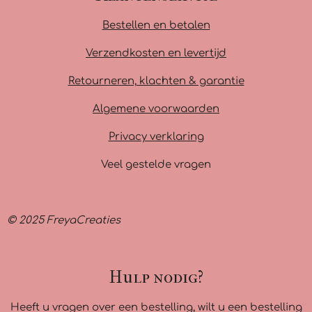
e
t
t
b
a
s
Bestellen en betalen
o
g
A
o
r
p
Verzendkosten en levertijd
k
a
p
m
Retourneren, klachten & garantie
Algemene voorwaarden
Privacy verklaring
Veel gestelde vragen
© 2025 FreyaCreaties
Hulp nodig?
Heeft u vragen over een bestelling, wilt u een bestelling