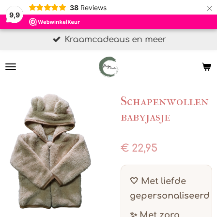
×
38
Reviews
9,9
Kraamcadeaus en meer
Schapenwollen
babyjasje
€ 22,95
🤍 Met liefde
gepersonaliseerd
✨ Met zorg