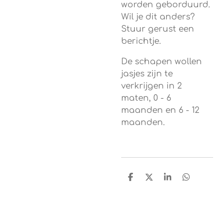
worden geborduurd.
Wil je dit anders?
Stuur gerust een
berichtje.
De schapen wollen
jasjes zijn te
verkrijgen in 2
maten, 0 - 6
maanden en 6 - 12
maanden.
D
D
S
D
e
e
h
e
l
e
a
l
e
l
r
e
n
e
n