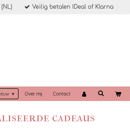
 (NL)
Veilig betalen IDeal of Klarna
ieuw
Over mij
Contact
aliseerde cadeaus