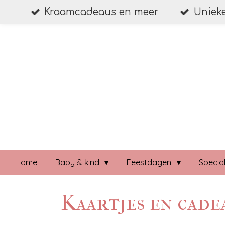
Ga
Kraamcadeaus en meer
Unieke
direct
naar
de
hoofdinhoud
Home
Baby & kind
Feestdagen
Speci
Kaartjes en cade