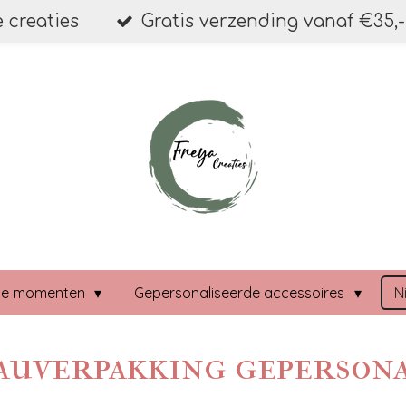
 creaties
Gratis verzending vanaf €35,-
ale momenten
Gepersonaliseerde accessoires
N
auverpakking geperson