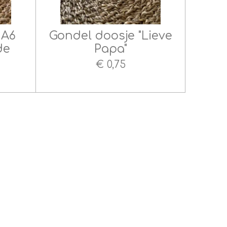
 A6
Gondel doosje "Lieve
de
Papa"
€ 0,75