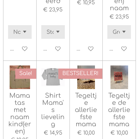
eerd
en)
€ 10,95
naam
€ 23,95
€ 23,95
Bekijk details
Bekijk details
Bekijk details
In winkel
Sale!
BESTSELLER!
Mama
Shirt
Tegeltj
Tegeltj
tas
Mama'
e
e de
met
s
allerlie
allerlie
naam
lievelin
fste
fste
kind(er
g
mama
mama
en)
€ 14,95
€ 10,00
€ 10,00