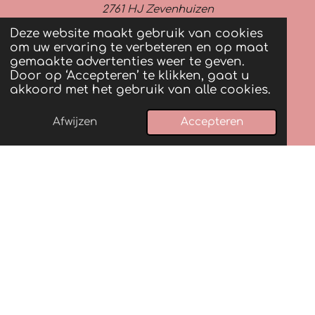
2761 HJ Zevenhuizen
Deze website maakt gebruik van cookies
06-19346374
om uw ervaring te verbeteren en op maat
gemaakte advertenties weer te geven.
KVK 96727802
Door op ‘Accepteren’ te klikken, gaat u
akkoord met het gebruik van alle cookies.
BTW NL002210476B04
Afwijzen
Accepteren
Telefoonnummer
Instagram
WhatsApp