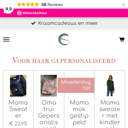
×
38
Reviews
9,9
Kraamcadeaus en meer
Voor haar gepersonaliseerd
Moederdag
tip!
Mama
Oma
Mama
Mama
Sweat
trui
mok
sweate
er
Gepers
gestip
r met
onalis
peld
kind(er
€ 23,95