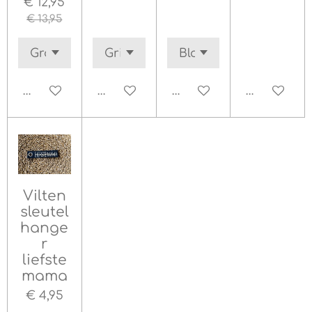
€ 12,95
€ 13,95
Bekijk details
In winkelwagen
Bekijk details
Bekijk deta
Vilten
sleutel
hange
r
liefste
mama
€ 4,95