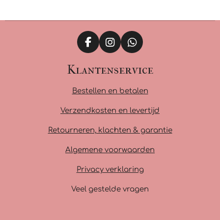
F
I
W
a
n
h
c
s
a
Klantenservice
e
t
t
b
a
s
Bestellen en betalen
o
g
A
o
r
p
Verzendkosten en levertijd
k
a
p
m
Retourneren, klachten & garantie
Algemene voorwaarden
Privacy verklaring
Veel gestelde vragen