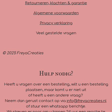
m
Retourneren, klachten & garantie
Algemene voorwaarden
Privacy verklaring
Veel gestelde vragen
© 2025 FreyaCreaties
Hulp nodig?
Heeft u vragen over een bestelling, wilt u een bestelling
plaatsen, maar komt u er niet uit
of heeft u een andere vraag?
Neem dan gerust contact op via
info@freyacreaties.nl
of stuur een whatsapp berichtje.
Wij streven er naar om u binnen 24 uur een reactie te