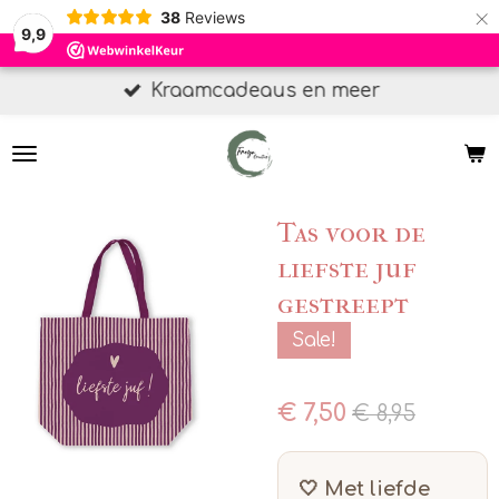
×
38
Reviews
9,9
Kraamcadeaus en meer
Tas voor de
liefste juf
gestreept
Sale!
€ 7,50
€ 8,95
🤍 Met liefde