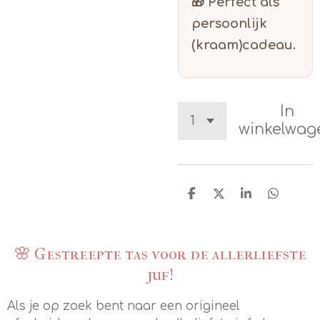
🎁 Perfect als
persoonlijk
(kraam)cadeau.
In
winkelwag
D
D
S
D
e
e
h
e
l
e
a
l
e
l
r
e
n
e
n
🌸 Gestreepte tas voor de allerliefste
juf!
Als je op zoek bent naar een origineel