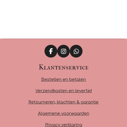
F
I
W
a
n
h
c
s
a
Klantenservice
e
t
t
b
a
s
Bestellen en betalen
o
g
A
o
r
p
Verzendkosten en levertijd
k
a
p
m
Retourneren, klachten & garantie
Algemene voorwaarden
Privacy verklaring