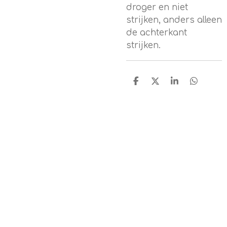
droger en niet
strijken, anders alleen
de achterkant
strijken.
D
D
S
D
e
e
h
e
l
e
a
l
e
l
r
e
n
e
n