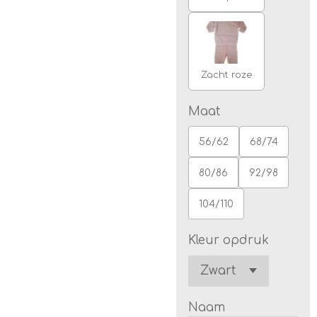
Zacht roze
Maat
56/62
68/74
80/86
92/98
104/110
Kleur opdruk
Naam