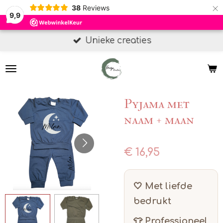
×
38
Reviews
9,9
Unieke creaties
Pyjama met
naam + maan
€ 16,95
🤍 Met liefde
bedrukt
👕 Professioneel