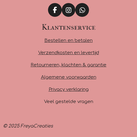
F
I
W
a
n
h
c
s
a
Klantenservice
e
t
t
b
a
s
Bestellen en betalen
o
g
A
o
r
p
Verzendkosten en levertijd
k
a
p
m
Retourneren, klachten & garantie
Algemene voorwaarden
Privacy verklaring
Veel gestelde vragen
© 2025 FreyaCreaties