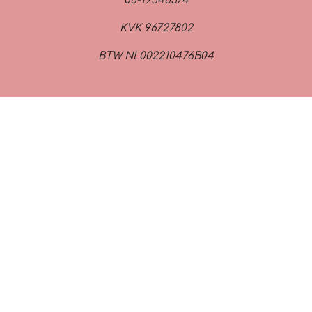
06-19346374
KVK 96727802
BTW NL002210476B04