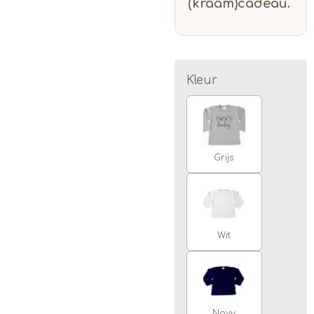
(kraam)cadeau.
Kleur
Grijs
Wit
Navy