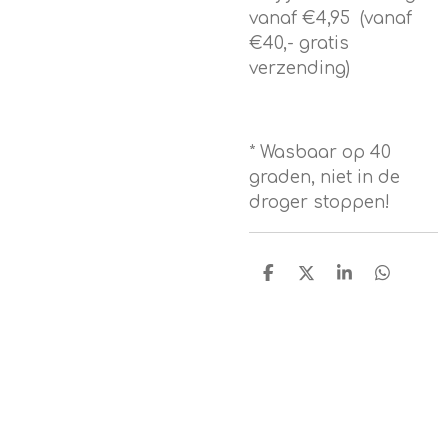
vanaf €4,95 (vanaf
€40,- gratis
verzending)
* Wasbaar op 40
graden, niet in de
droger stoppen!
D
D
S
D
e
e
h
e
l
e
a
l
e
l
r
e
n
e
n