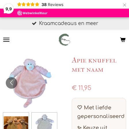
×
38
Reviews
9,9
Kraamcadeaus en meer
Apie knuffel
met naam
€ 11,95
🤍 Met liefde
gepersonaliseerd
✨ Keuze uit