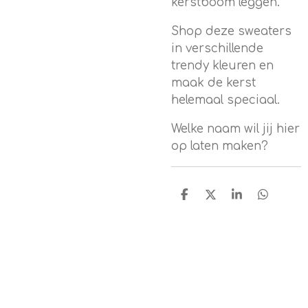
kerstboom leggen.
Shop deze sweaters
in verschillende
trendy kleuren en
maak de kerst
helemaal speciaal.
Welke naam wil jij hier
op laten maken?
D
D
S
D
e
e
h
e
l
e
a
l
e
l
r
e
n
e
n