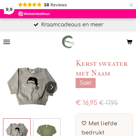
×
38
Reviews
9,9
Kraamcadeaus en meer
Kerst sweater
met Naam
Sale!
€ 16,95
€ 17,95
🤍 Met liefde
bedrukt