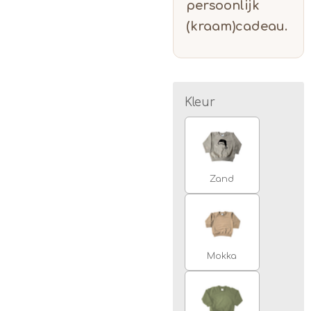
persoonlijk
(kraam)cadeau.
Kleur
Zand
Mokka