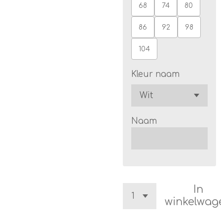
68
74
80
86
92
98
104
Kleur naam
Naam
In
winkelwag