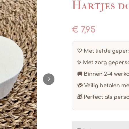
Hartjes d
€ 7,95
🤍 Met liefde gepe
✨ Met zorg geperso
🚚 Binnen
2-4 werk
💳 Veilig betalen m
🎁 Perfect als pers