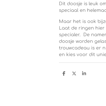
Dit doosje is leuk 
speciaal en helemaa
Maar het is ook bi
Laat de ringen hie
specialer. De name
doosje worden gela
trouwcadeau is er n
en kies voor dit un
D
D
S
e
e
h
l
e
a
e
l
r
n
e