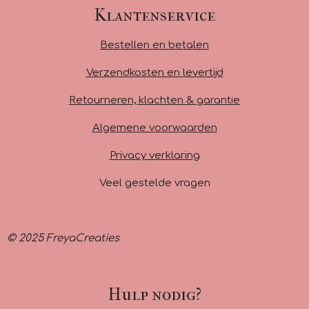
c
s
a
Klantenservice
e
t
t
b
a
s
Bestellen en betalen
o
g
A
o
r
p
Verzendkosten en levertijd
k
a
p
m
Retourneren, klachten & garantie
Algemene voorwaarden
Privacy verklaring
Veel gestelde vragen
© 2025 FreyaCreaties
Hulp nodig?