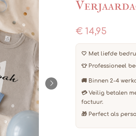
Verjaarda
€ 14,95
🤍 Met liefde bedr
👕 Professioneel b
🚚 Binnen
2-4 werk
💳 Veilig betalen m
factuur.
🎁 Perfect als pers