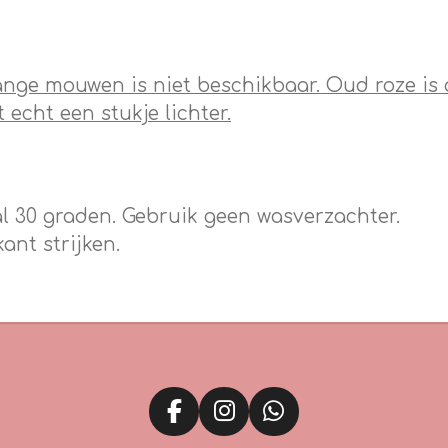
ange mouwen is niet beschikbaar. Oud roze is
t echt een stukje lichter.
 30 graden. Gebruik geen wasverzachter.
ant strijken.
F
I
W
a
n
h