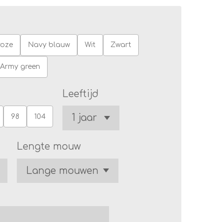
roze
Navy blauw
Wit
Zwart
Army green
Leeftijd
98
104
Lengte mouw