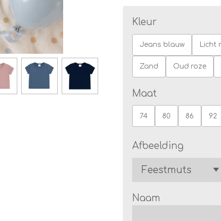
Kleur
Jeans blauw
Licht 
Zand
Oud roze
Maat
74
80
86
92
Afbeelding
Naam