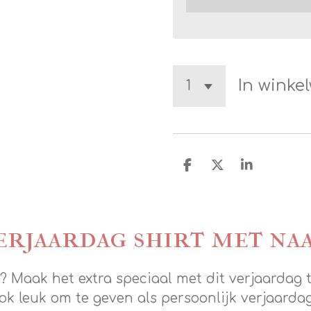
In winke
D
D
S
e
e
h
l
e
a
e
l
r
n
e
erjaardag shirt met na
ig? Maak het extra speciaal met dit verjaardag 
Ook leuk om te geven als persoonlijk verjaard