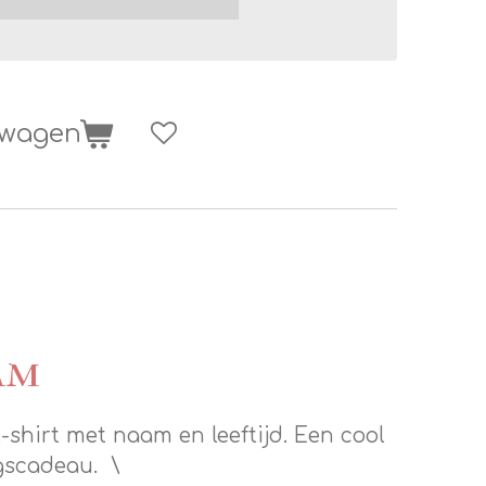
lwagen
am
t-shirt met naam en leeftijd. Een cool
agscadeau. \