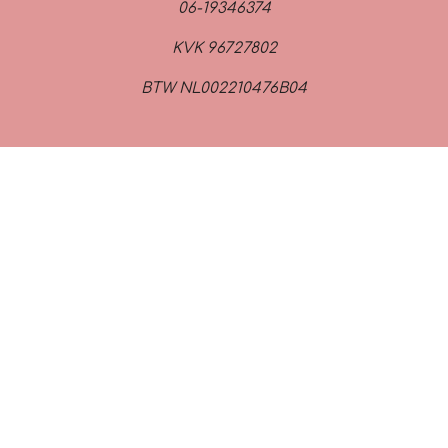
06-19346374
KVK 96727802
BTW NL002210476B04