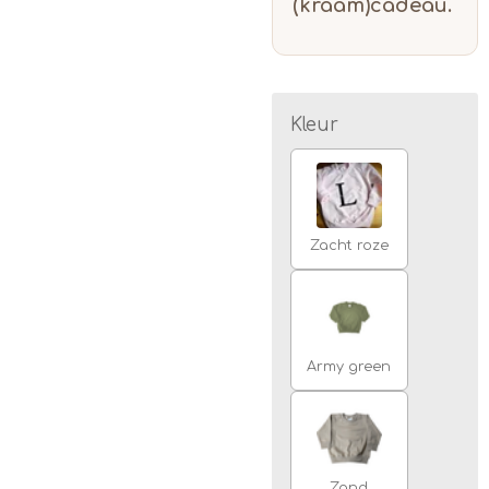
(kraam)cadeau.
Kleur
Zacht roze
Army green
Zand