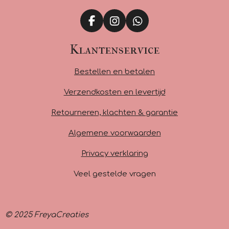
F
I
W
a
n
h
c
s
a
Klantenservice
e
t
t
b
a
s
Bestellen en betalen
o
g
A
o
r
p
Verzendkosten en levertijd
k
a
p
m
Retourneren, klachten & garantie
Algemene voorwaarden
Privacy verklaring
Veel gestelde vragen
© 2025 FreyaCreaties