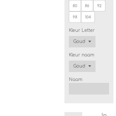
80
86
92
98
104
Kleur Letter
Kleur naam
Naam
In