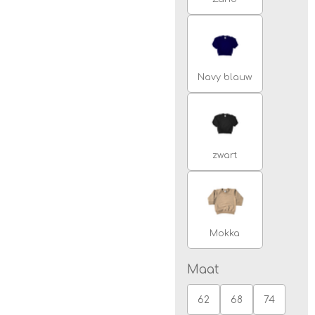
Navy blauw
zwart
Mokka
Maat
62
68
74