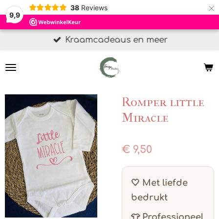
×
38
Reviews
9,9
Kraamcadeaus en meer
Romper little
Miracle
€ 9,50
🤍 Met liefde
bedrukt
👕 Professioneel