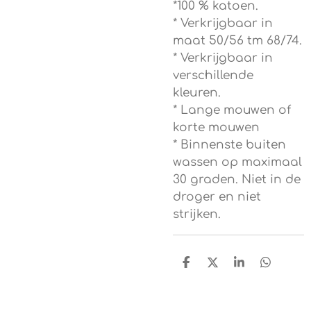
*100 % katoen.
* Verkrijgbaar in
maat 50/56 tm 68/74.
* Verkrijgbaar in
verschillende
kleuren.
* Lange mouwen of
korte mouwen
* Binnenste buiten
wassen op maximaal
30 graden. Niet in de
droger en niet
strijken.
D
D
S
D
e
e
h
e
l
e
a
l
e
l
r
e