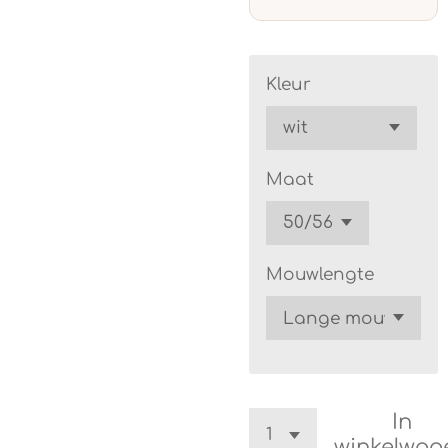
Kleur
Maat
Mouwlengte
In
winkelwag