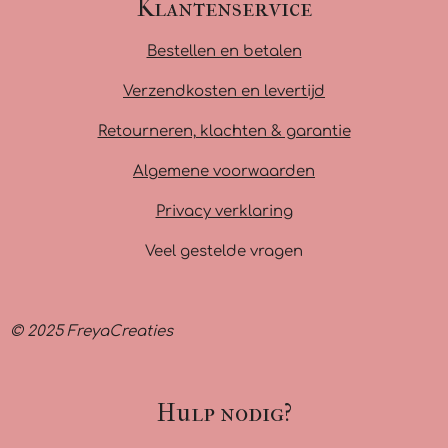
Klantenservice
e
t
t
b
a
s
Bestellen en betalen
o
g
A
o
r
p
Verzendkosten en levertijd
k
a
p
m
Retourneren, klachten & garantie
Algemene voorwaarden
Privacy verklaring
Veel gestelde vragen
© 2025 FreyaCreaties
Hulp nodig?