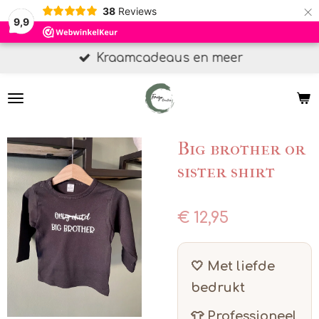
×
38
Reviews
9,9
Kraamcadeaus en meer
Big brother or
sister shirt
€ 12,95
🤍 Met liefde
bedrukt
👕 Professioneel