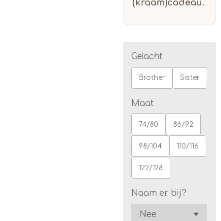
(kraam)cadeau.
Gelacht
Brother
Sister
Maat
74/80
86/92
98/104
110/116
122/128
Naam er bij?