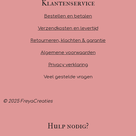
c
s
a
Klantenservice
e
t
t
b
a
s
Bestellen en betalen
o
g
A
o
r
p
Verzendkosten en levertijd
k
a
p
m
Retourneren, klachten & garantie
Algemene voorwaarden
Privacy verklaring
Veel gestelde vragen
© 2025 FreyaCreaties
Hulp nodig?