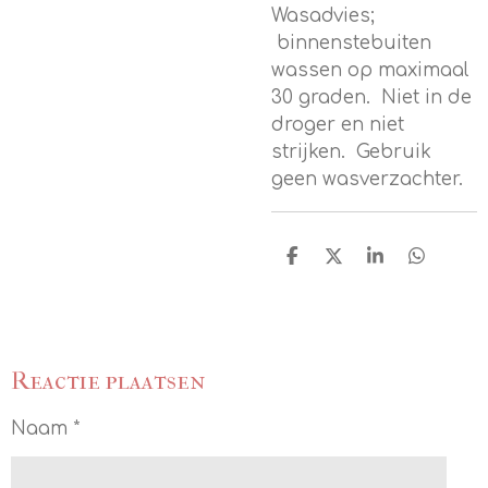
Wasadvies;
binnenstebuiten
wassen op maximaal
30 graden. Niet in de
droger en niet
strijken. Gebruik
geen wasverzachter.
D
D
S
D
e
e
h
e
l
e
a
l
e
l
r
e
n
e
n
Reactie plaatsen
Naam *